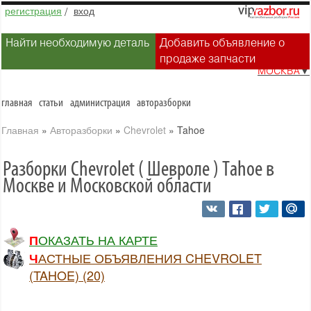
регистрация
/
вход
Найти необходимую деталь
Добавить объявление о
продаже запчасти
МОСКВА
▼
главная
статьи
администрация
авторазборки
Главная
»
Авторазборки
»
Chevrolet
»
Tahoe
Разборки Chevrolet ( Шевроле ) Tahoe в
Москве и Московской области
ПОКАЗАТЬ НА КАРТЕ
ЧАСТНЫЕ ОБЪЯВЛЕНИЯ CHEVROLET
(TAHOE) (20)