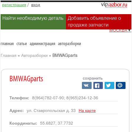
регистрация
/
вход
Найти необходимую деталь
Добавить объявление о
продаже запчасти
МОСКВА
▼
главная
статьи
администрация
авторазборки
Главная
»
Авторазборки
»
BMWAGparts
сохранить
BMWAGparts
Телефон:
8(964)782-07-90; 8(965)234-12-36
Адрес:
ул. Ставропольская д. 33
На карте
Координаты:
55.6827, 37.7732