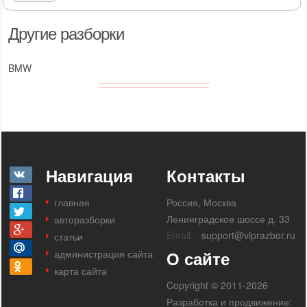
Другие разборки
BMW
Навигация
Контакты
главная
Россия, Москва
Ленинградское шоссе д. 33
авторазборки
Email:
support@viprazbor.ru
статьи
администрация сайта
О сайте
карта сайта
Copyright © 2011-2026
Разработка и продвижение: