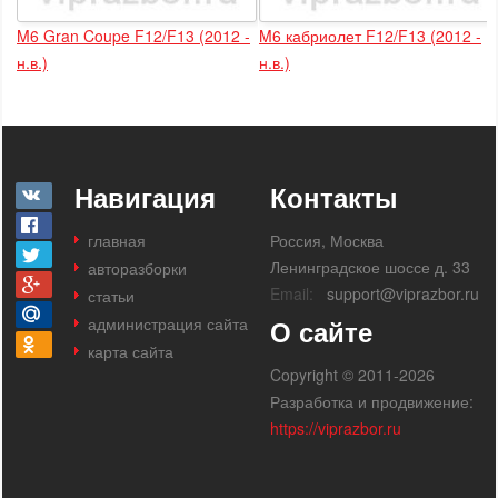
M6 Gran Coupe F12/F13 (2012 -
M6 кабриолет F12/F13 (2012 -
н.в.)
н.в.)
Навигация
Контакты
главная
Россия, Москва
Ленинградское шоссе д. 33
авторазборки
Email:
support@viprazbor.ru
статьи
администрация сайта
О сайте
карта сайта
Copyright © 2011-2026
Разработка и продвижение:
https://viprazbor.ru