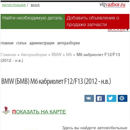
регистрация
/
вход
Найти необходимую деталь
Добавить объявление о
продаже запчасти
МОСКВА
▼
главная
статьи
администрация
авторазборки
Главная
»
Авторазборки
»
BMW
»
M6
»
M6 кабриолет F12/F13
(2012 - н.в.)
BMW (БМВ) M6 кабриолет F12/F13 (2012 - н.в.)
ПОКАЗАТЬ НА КАРТЕ
Здесь вы найдете автомобильные