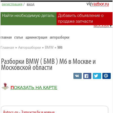
регистрация
/
вход
Найти необходимую деталь
Добавить объявление о
продаже запчасти
МОСКВА
▼
главная
статьи
администрация
авторазборки
Главная
»
Авторазборки
»
BMW
»
M6
Разборки BMW ( БМВ ) M6 в Москве и
Московской области
ПОКАЗАТЬ НА КАРТЕ
Avtocc-ru - Запчасти бу и новые