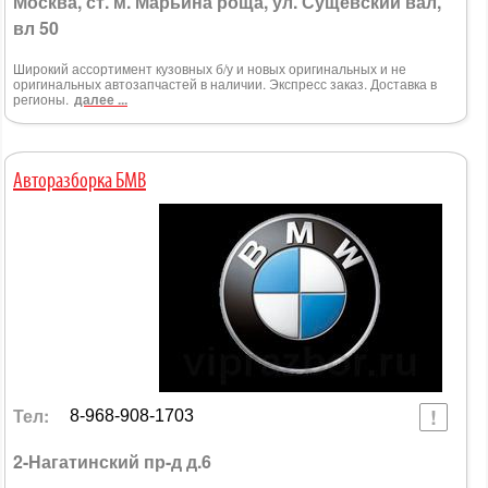
Москва, ст. м. Марьина роща, ул. Сущевский вал,
вл 50
Широкий ассортимент кузовных б/у и новых оригинальных и не
оригинальных автозапчастей в наличии. Экспресс заказ. Доставка в
регионы.
далее ...
Авторазборка БМВ
Тел:
8-968-908-1703
2-Нагатинский пр-д д.6