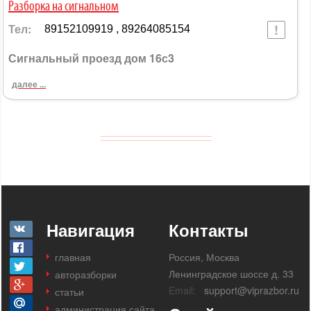
Разборка на сигнальном
Тел:
89152109919 , 89264085154
Сигнальный проезд дом 16с3
далее ...
Навигация
Контакты
главная
Россия, Москва
Ленинградское шоссе д. 33
авторазборки
Email:
support@viprazbor.ru
статьи
администрация сайта