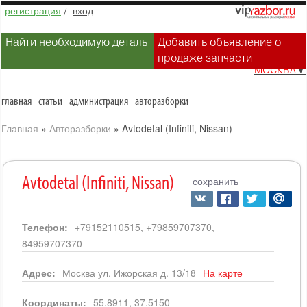
регистрация
/
вход
Найти необходимую деталь
Добавить объявление о
продаже запчасти
МОСКВА
▼
главная
статьи
администрация
авторазборки
Главная
»
Авторазборки
»
Avtodetal (Infiniti, Nissan)
сохранить
Avtodetal (Infiniti, Nissan)
Телефон:
+79152110515, +79859707370,
84959707370
Адрес:
Москва ул. Ижорская д. 13/18
На карте
Координаты:
55.8911, 37.5150