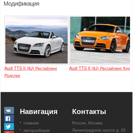
Модификация
Audi TTS II (8J) Рестайлинг
Audi TTS II (8J) Рестайлинг Купе
Родстер
Навигация
Контакты
главная
Россия, Москва
Ленинградское шоссе д. 33
авторазборки