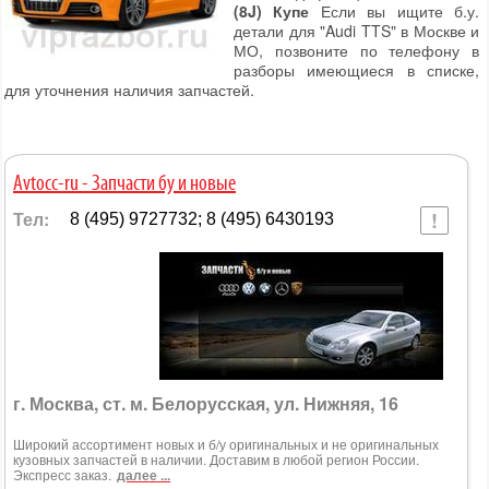
(8J) Купе
Если вы ищите б.у.
детали для "Audi TTS" в Москве и
МО, позвоните по телефону в
разборы имеющиеся в списке,
для уточнения наличия запчастей.
Avtocc-ru - Запчасти бу и новые
Тел:
8 (495) 9727732; 8 (495) 6430193
г. Москва, ст. м. Белорусская, ул. Нижняя, 16
Широкий ассортимент новых и б/у оригинальных и не оригинальных
кузовных запчастей в наличии. Доставим в любой регион России.
Экспресс заказ.
далее ...