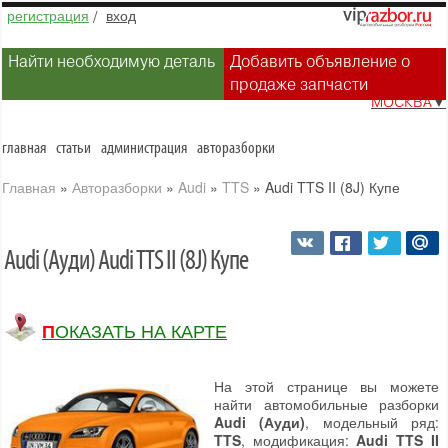
регистрация
/
вход
Найти необходимую деталь
Добавить объявление о
продаже запчасти
МОСКВА
▼
главная
статьи
администрация
авторазборки
Главная
»
Авторазборки
»
Audi
»
TTS
»
Audi TTS II (8J) Купе
Audi (Ауди) Audi TTS II (8J) Купе
ПОКАЗАТЬ НА КАРТЕ
На этой странице вы можете
найти автомобильные разборки
Audi (Ауди)
, модельный ряд:
TTS
, модификация:
Audi TTS II