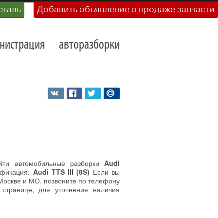
еталь
Добавить объявление о продаже запчасти
нистрация
авторазборки
йти автомобильные разборки
Audi
ификация:
Audi TTS III (8S)
Если вы
 Москве и МО, позвоните по телефону
 странице, для уточнения наличия