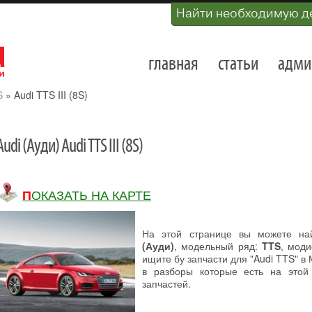
Найти необходимую д
главная
статьи
адми
S
»
Audi TTS III (8S)
Audi (Ауди) Audi TTS III (8S)
ПОКАЗАТЬ НА КАРТЕ
На этой странице вы можете на
(Ауди)
, модельный ряд:
TTS
, мод
ищите бу запчасти для "Audi TTS" в
в разборы которые есть на этой
запчастей.