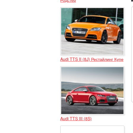
Audi TTS II (8J) Рестайлинг Купе
Audi TTS III (8S)