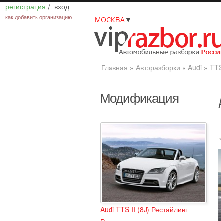
регистрация
/
вход
как добавить организацию
МОСКВА
▼
Главная
»
Авторазборки
»
Audi
»
TT
Модификация
Audi TTS II (8J) Рестайлинг
Родстер