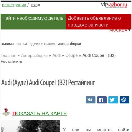
регистрация
/
вход
Найти необходимую деталь
Добавить объявление о
продаже запчасти
МОСКВА
▼
главная
статьи
администрация
авторазборки
Главная
»
Авторазборки
»
Audi
»
Coupe
»
Audi Coupe I (B2)
Рестайлинг
Audi (Ауди) Audi Coupe I (B2) Рестайлинг
ПОКАЗАТЬ НА КАРТЕ
У нас вы можете найти