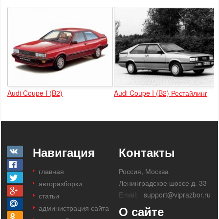
Audi Coupe I (B2)
Audi Coupe I (B2) Рестайлинг
Навигация
Контакты
главная
Россия, Москва
Ленинградское шоссе д. 33
авторазборки
Email:
support@viprazbor.ru
статьи
администрация сайта
О сайте