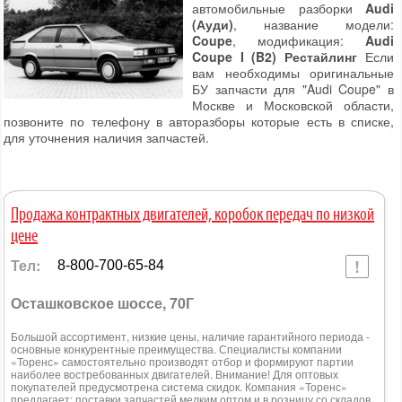
автомобильные разборки
Audi
(Ауди)
, название модели:
Coupe
, модификация:
Audi
Coupe I (B2) Рестайлинг
Если
вам необходимы оригинальные
БУ запчасти для "Audi Coupe" в
Москве и Московской области,
позвоните по телефону в авторазборы которые есть в списке,
для уточнения наличия запчастей.
Продажа контрактных двигателей, коробок передач по низкой
цене
Тел:
8-800-700-65-84
Осташковское шоссе, 70Г
Большой ассортимент, низкие цены, наличие гарантийного периода -
основные конкурентные преимущества. Специалисты компании
«Торенс» самостоятельно производят отбор и формируют партии
наиболее востребованных двигателей. Внимание! Для оптовых
покупателей предусмотрена система скидок. Компания «Торенс»
предлагает: поставки запчастей мелким оптом и в розницу со складов