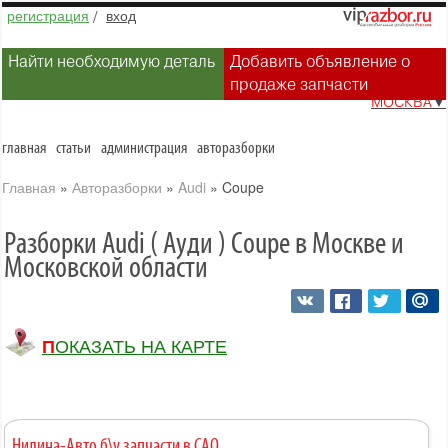
регистрация
/
вход
Найти необходимую деталь
Добавить объявление о
продаже запчасти
МОСКВА
▼
главная
статьи
администрация
авторазборки
Главная
»
Авторазборки
»
Audi
»
Coupe
Разборки Audi ( Ауди ) Coupe в Москве и
Московской области
ПОКАЗАТЬ НА КАРТЕ
Нилина-Авто б\у запчасти в САО