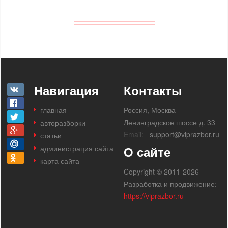
Навигация
Контакты
главная
Россия, Москва
Ленинградское шоссе д. 33
авторазборки
Email:
support@viprazbor.ru
статьи
администрация сайта
О сайте
карта сайта
Copyright © 2011-2026
Разработка и продвижение:
https://viprazbor.ru