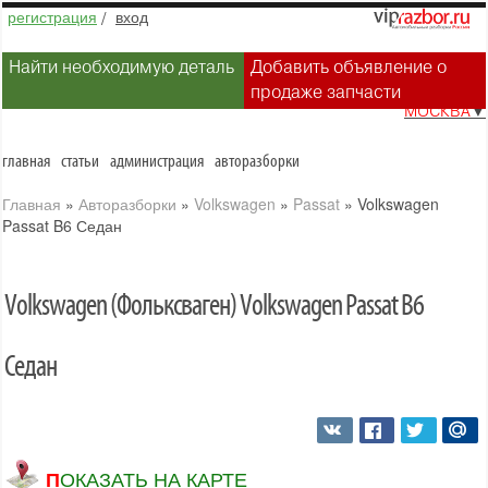
регистрация
/
вход
Найти необходимую деталь
Добавить объявление о
продаже запчасти
МОСКВА
▼
главная
статьи
администрация
авторазборки
Главная
»
Авторазборки
»
Volkswagen
»
Passat
»
Volkswagen
Passat B6 Седан
Volkswagen (Фольксваген) Volkswagen Passat B6
Седан
ПОКАЗАТЬ НА КАРТЕ