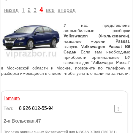
4
назад
1
2
3
все
вперед
У нас представлены
автомобильные разборки
Volkswagen (Фольксваген)
,
название модели:
Passat
,
выпуск:
Volkswagen Passat B6
Седан
Если вам необходимо
приобрести оригинальные БУ
запчасти для "Volkswagen Passat"
в Московской области и Москве, позвоните по телефону в
разборки имеющиеся в списке, чтобы узнать о наличии запчасти.
Lomauto
Тел:
8 926 812-55-94
2-я Вольская,47
Продажа оригинальных б/у запчастей для NISSAN X-Trail (T30,T31),