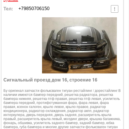
Тел:
+79850706150
Сигнальный проезд дом 16, строение 16
Бу оригинал запчасти фольксваген тигуан рестайлинг / дорестайлинг В
наличии имеются бампер передний, решетка радиатора, решетка
бампера нижняя, решетка птф правая, решетка птф левая, усилитель
бампера передний, протифотуманная фара, фара левая, фара
правая, ксенон галоген, крыло левое, крыло правое, радиатор
кондиционера, радиатор охлаждения, радиатор акпп, радиатор
интеркулера, дверь передняя, дверь задняя, расширитель крыла
правый, расширитель крыла левый, молдинг двери, крышка багажника,
фонарь, обшивка, усилитель заднего бампер, задний бампер, юбка
бампера, губа бампера и многие другие запчасти фольксваген тигуан