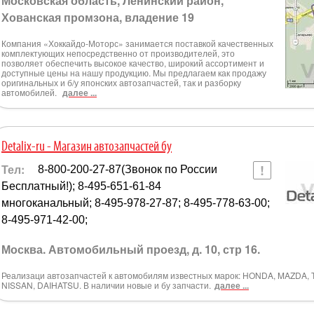
Московская область, Ленинский район,
Хованская промзона, владение 19
Компания «Хоккайдо-Моторс» занимается поставкой качественных
комплектующих непосредственно от производителей, это
позволяет обеспечить высокое качество, широкий ассортимент и
доступные цены на нашу продукцию. Мы предлагаем как продажу
оригинальных и б/у японских автозапчастей, так и разборку
автомобилей.
далее ...
Detalix-ru - Магазин автозапчастей бу
Тел:
8-800-200-27-87(Звонок по России
Бесплатный!); 8-495-651-61-84
многоканальный; 8-495-978-27-87; 8-495-778-63-00;
8-495-971-42-00;
Москва. Автомобильный проезд, д. 10, стр 16.
Реализаци автозапчастей к автомобилям известных марок: HONDA, MAZDA,
NISSAN, DAIHATSU. В наличии новые и бу запчасти.
далее ...