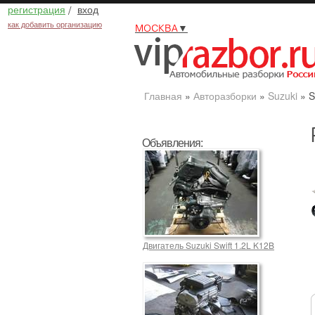
регистрация
/
вход
как добавить организацию
МОСКВА
▼
Главная
»
Авторазборки
»
Suzuki
»
S
Объявления:
Двигатель Suzuki Swift 1.2L K12B