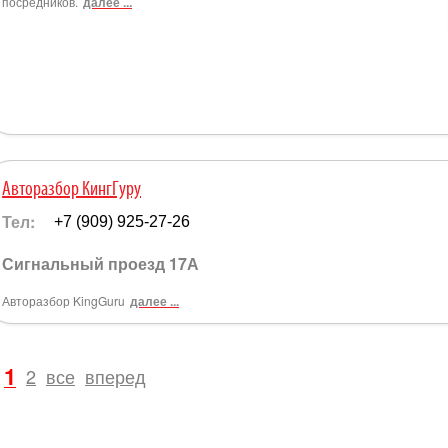
посредников.
далее ...
Авторазбор КингГуру
Тел:
+7 (909) 925-27-26
Сигнальный проезд 17А
Авторазбор KingGuru
далее ...
1
2
все
вперед