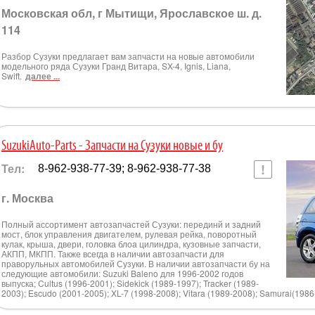
Московская обл, г Мытищи, Ярославское ш. д.
114
Разбор Сузуки предлагает вам запчасти на новые автомобили
модельного ряда Сузуки Гранд Витара, SX-4, Ignis, Liana,
Swift.
далее ...
SuzukiAuto-Parts - Запчасти на Сузуки новые и бу
Тел:
8-962-938-77-39; 8-962-938-77-38
г. Москва
Полный ассортимент автозапчастей Сузуки: перединй и задний
мост, блок управления двигателем, рулевая рейка, поворотный
кулак, крыша, двери, головка блоа цилиндра, кузовные запчасти,
АКПП, МКПП. Также всегда в наличии автозапчасти для
праворульных автомобилей Сузуки. В наличии автозапчасти бу на
следующие автомобили: Suzuki Baleno для 1996-2002 годов
выпуска; Cultus (1996-2001); Sidekick (1989-1997); Tracker (1989-
2003); Escudo (2001-2005); XL-7 (1998-2008); Vitara (1989-2008); Samurai(198