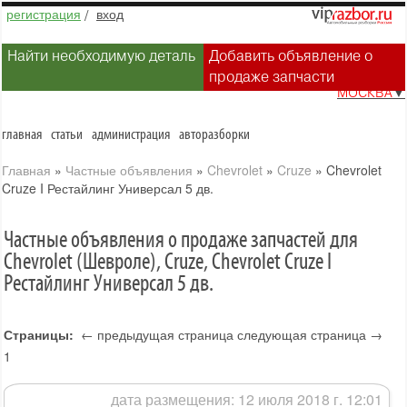
регистрация
/
вход
Найти необходимую деталь
Добавить объявление о
продаже запчасти
МОСКВА
▼
главная
статьи
администрация
авторазборки
Главная
»
Частные объявления
»
Chevrolet
»
Cruze
»
Chevrolet
Cruze I Рестайлинг Универсал 5 дв.
Частные объявления о продаже запчастей для
Chevrolet (Шевроле), Cruze, Chevrolet Cruze I
Рестайлинг Универсал 5 дв.
Страницы:
← предыдущая страница
следующая страница →
1
дата размещения: 12 июля 2018 г. 12:01