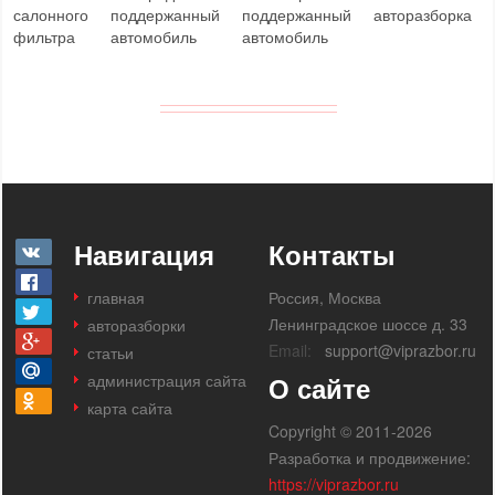
салонного
поддержанный
поддержанный
авторазборка
фильтра
автомобиль
автомобиль
Навигация
Контакты
главная
Россия, Москва
Ленинградское шоссе д. 33
авторазборки
Email:
support@viprazbor.ru
статьи
администрация сайта
О сайте
карта сайта
Copyright © 2011-2026
Разработка и продвижение:
https://viprazbor.ru