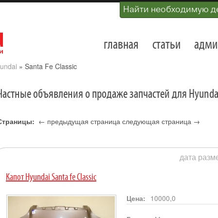
Найти необходимую д
главная
статьи
адми
undai
»
Santa Fe Classic
Частные объявления о продаже запчастей для Hyundai 
Страницы:
← предыдущая страница
следующая страница →
1
дата разме
Капот Hyundai Santa fe Classic
Цена:
10000,0