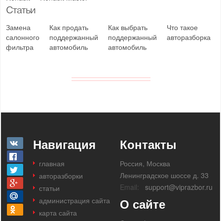
Статьи
Замена
Как продать
Как выбрать
Что такое
салонного
поддержанный
поддержанный
авторазборка
фильтра
автомобиль
автомобиль
Навигация
Контакты
главная
Россия, Москва
Ленинградское шоссе д. 33
авторазборки
Email:
support@viprazbor.ru
статьи
администрация сайта
О сайте
карта сайта