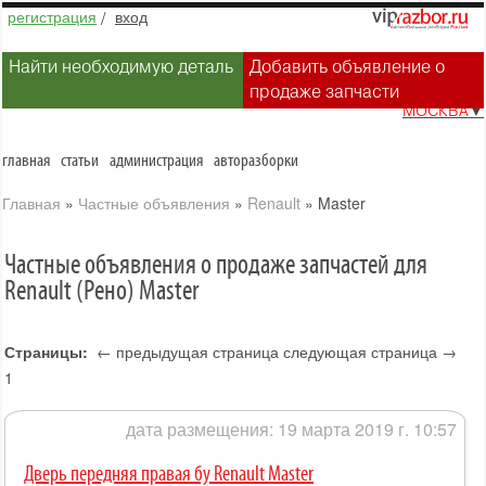
регистрация
/
вход
Найти необходимую деталь
Добавить объявление о
продаже запчасти
МОСКВА
▼
главная
статьи
администрация
авторазборки
Главная
»
Частные объявления
»
Renault
»
Master
Частные объявления о продаже запчастей для
Renault (Рено) Master
Страницы:
← предыдущая страница
следующая страница →
1
дата размещения: 19 марта 2019 г. 10:57
Дверь передняя правая бу Renault Master