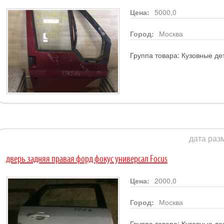
Цена:
5000,0
Город:
Москва
Группа товара:
Кузовные де
дата раз
дверь задняя правая форд фокус универсал Focus
Цена:
2000,0
Город:
Москва
Группа товара:
Кузовные де