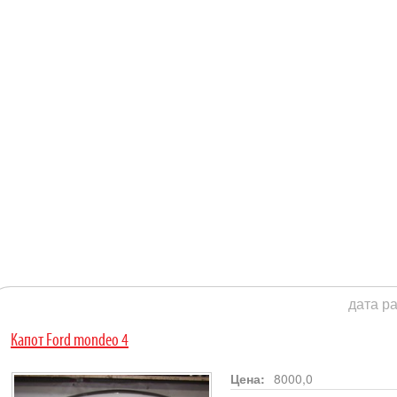
дата ра
Капот Ford mondeo 4
Цена:
8000,0