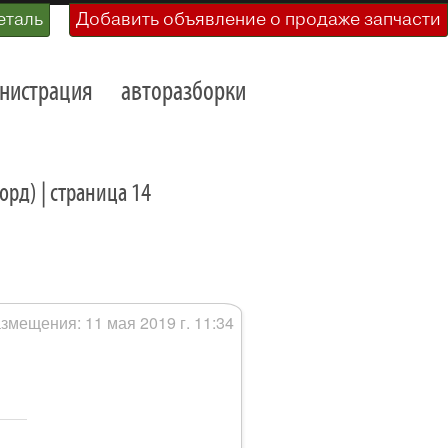
еталь
Добавить объявление о продаже запчасти
нистрация
авторазборки
рд) | страница 14
змещения: 11 мая 2019 г. 11:34