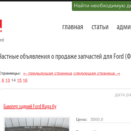
Найти необходимую д
главная
статьи
адми
rd
Частные объявления о продаже запчастей для Ford (Фо
Страницы:
← предыдущая страница
следующая страница →
1
6
13
14
15
16
дата ра
Бампер задний Ford Kuga бу
Цена:
3500,0