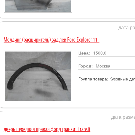
дата ра
Молдинг (расширитель) зад лев Ford Explorer 11-
Цена:
1500,0
Город:
Москва
Группа товара:
Кузовные де
дата разме
дверь передняя правая форд транзит Transit