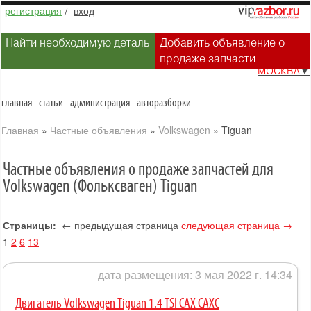
регистрация
/
вход
Найти необходимую деталь
Добавить объявление о
продаже запчасти
МОСКВА
▼
главная
статьи
администрация
авторазборки
Главная
»
Частные объявления
»
Volkswagen
»
Tiguan
Частные объявления о продаже запчастей для
Volkswagen (Фольксваген) Tiguan
Страницы:
← предыдущая страница
следующая страница →
1
2
6
13
дата размещения: 3 мая 2022 г. 14:34
Двигатель Volkswagen Tiguan 1.4 TSI CAX CAXC