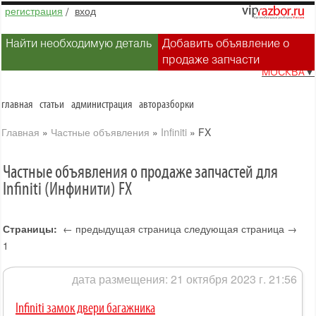
регистрация
/
вход
Найти необходимую деталь
Добавить объявление о
продаже запчасти
МОСКВА
▼
главная
статьи
администрация
авторазборки
Главная
»
Частные объявления
»
Infiniti
»
FX
Частные объявления о продаже запчастей для
Infiniti (Инфинити) FX
Страницы:
← предыдущая страница
следующая страница →
1
дата размещения: 21 октября 2023 г. 21:56
Infiniti замок двери багажника