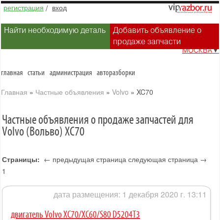
регистрация
/
вход
Найти необходимую деталь
Добавить объявление о
продаже запчасти
МОСКВА
▼
главная
статьи
администрация
авторазборки
Главная
»
Частные объявления
»
Volvo
»
XC70
Частные объявления о продаже запчастей для
Volvo (Вольво) XC70
Страницы:
← предыдущая страница
следующая страница →
1
дата размещения: 1 декабря 2020 г. 13:11
двигатель Volvo XC70/XC60/S80 D5204T3