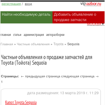
регистрация
/
вход
Найти необходимую деталь
Добавить объявление о
продаже запчасти
МОСКВА
▼
главная
статьи
администрация
авторазборки
Главная
»
Частные объявления
»
Toyota
»
Sequoia
Частные объявления о продаже запчастей для
Toyota (Тойота) Sequoia
Страницы:
← предыдущая страница
следующая страница →
1
дата размещения: 13 марта 2019 г. 11:29
Капот Toyota Sequoia