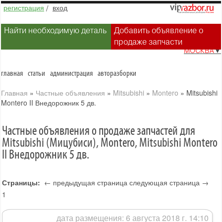
регистрация
/
вход
Найти необходимую деталь
Добавить объявление о
продаже запчасти
МОСКВА
▼
главная
статьи
администрация
авторазборки
Главная
»
Частные объявления
»
Mitsubishi
»
Montero
»
Mitsubishi
Montero II Внедорожник 5 дв.
Частные объявления о продаже запчастей для
Mitsubishi (Мицубиси), Montero, Mitsubishi Montero
II Внедорожник 5 дв.
Страницы:
← предыдущая страница
следующая страница →
1
дата размещения: 6 августа 2018 г. 14:10