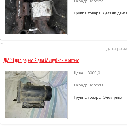
Город:
Москва
Группа товара:
Детали двиг
дата разм
ДМРВ для pajero 2 для Мицубиси Montero
Цена:
3000,0
Город:
Москва
Группа товара:
Электрика