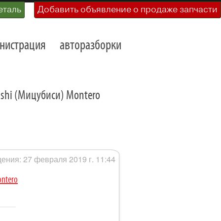
еталь
Добавить объявление о продаже запчасти
нистрация
авторазборки
ishi (Мицубиси) Montero
ения: 27 февраля 2019 г. 11:44
ontero