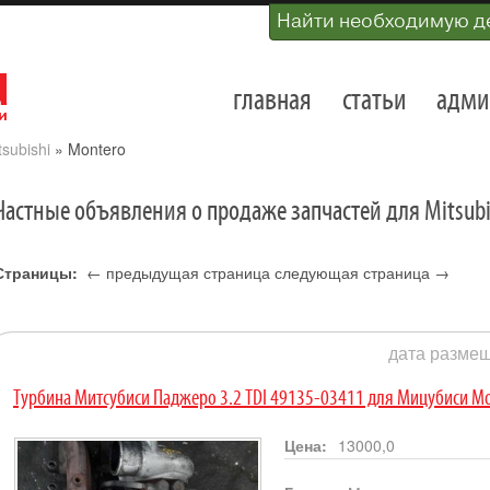
Найти необходимую д
главная
статьи
адми
tsubishi
»
Montero
Частные объявления о продаже запчастей для Mitsub
Страницы:
← предыдущая страница
следующая страница →
1
дата размещ
Турбина Митсубиси Паджеро 3.2 TDI 49135-03411 для Мицубиси M
Цена:
13000,0