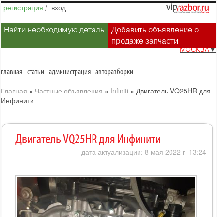
регистрация
/
вход
Найти необходимую деталь
Добавить объявление о
продаже запчасти
МОСКВА
▼
главная
статьи
администрация
авторазборки
Главная
»
Частные объявления
»
Infiniti
»
Двигатель VQ25HR для
Инфинити
Двигатель VQ25HR для Инфинити
дата актуализации: 8 мая 2022 г. 13:24