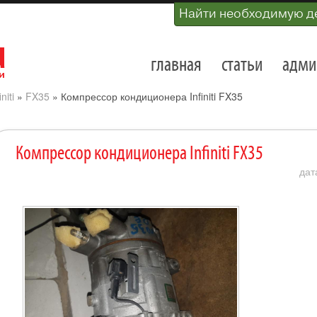
Найти необходимую д
главная
статьи
адми
initi
»
FX35
»
Компрессор кондиционера Infiniti FX35
Компрессор кондиционера Infiniti FX35
дат