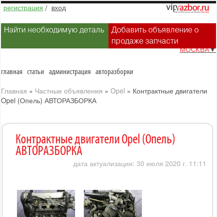
регистрация
/
вход
Найти необходимую деталь
Добавить объявление о
продаже запчасти
МОСКВА
▼
главная
статьи
администрация
авторазборки
Главная
»
Частные объявления
»
Opel
»
Контрактные двигатели
Opel (Опель) АВТОРАЗБОРКА
Контрактные двигатели Opel (Опель)
АВТОРАЗБОРКА
дата актуализации: 30 июля 2020 г. 11:11