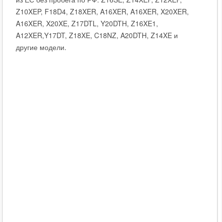
Z10XEP, F18D4, Z18XER, A16XER, A16XER, X20XER,
A16XER, X20XE, Z17DTL, Y20DTH, Z16XE1,
A12XER,Y17DT, Z18XE, C18NZ, A20DTH, Z14XE и
другие модели.