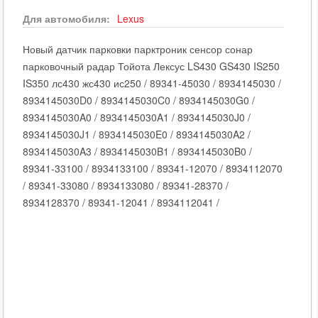
Для автомобиля:
Lexus
Новый датчик парковки парктроник сенсор сонар
парковочный радар Тойота Лексус LS430 GS430 IS250
IS350 лс430 жс430 ис250 / 89341-45030 / 8934145030 /
8934145030D0 / 8934145030C0 / 8934145030G0 /
8934145030A0 / 8934145030A1 / 8934145030J0 /
8934145030J1 / 8934145030E0 / 8934145030A2 /
8934145030A3 / 8934145030B1 / 8934145030B0 /
89341-33100 / 8934133100 / 89341-12070 / 8934112070
/ 89341-33080 / 8934133080 / 89341-28370 /
8934128370 / 89341-12041 / 8934112041 /