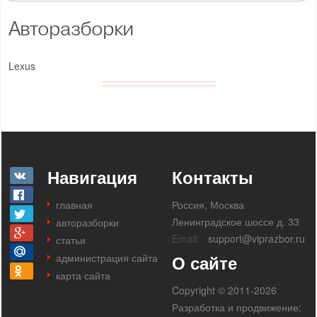
Авторазборки
Lexus
Навигация
Контакты
главная
Россия, Москва
Ленинградское шоссе д. 33
авторазборки
Email:
support@viprazbor.ru
статьи
администрация сайта
О сайте
карта сайта
Copyright © 2011-2026
Разработка и продвижение: