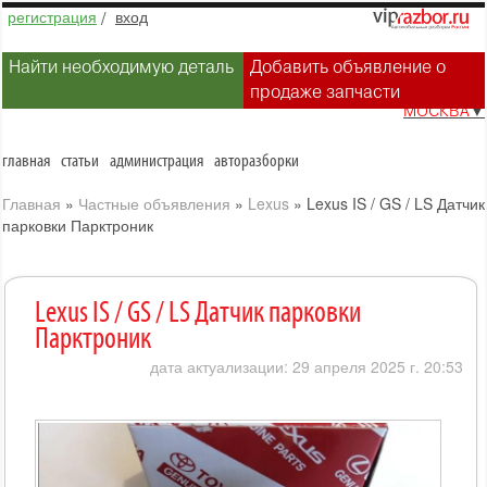
регистрация
/
вход
Найти необходимую деталь
Добавить объявление о
продаже запчасти
МОСКВА
▼
главная
статьи
администрация
авторазборки
Главная
»
Частные объявления
»
Lexus
»
Lexus IS / GS / LS Датчик
парковки Парктроник
Lexus IS / GS / LS Датчик парковки
Парктроник
дата актуализации: 29 апреля 2025 г. 20:53