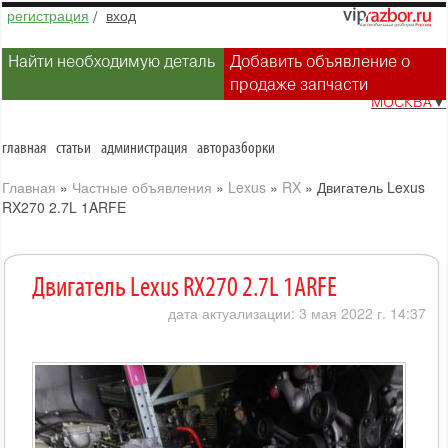
регистрация
/
вход
Найти необходимую деталь
Добавить объявление о
продаже запчасти
МОСКВА
▼
главная
статьи
администрация
авторазборки
Главная
»
Частные объявления
»
Lexus
»
RX
»
Двигатель Lexus
RX270 2.7L 1ARFE
Двигатель Lexus RX270 2.7L 1ARFE
дата актуализации: 3 мая 2022 г. 14:37