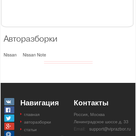
Авторазборки
Nissan
Nissan Note
Навигация
Контакты
главная
Россия, Москва
Ленинградское шоссе д. 33
авторазборки
Email:
support@viprazbor.ru
статьи