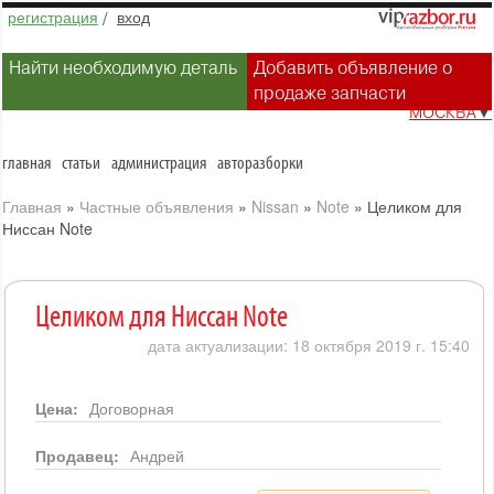
регистрация
/
вход
Найти необходимую деталь
Добавить объявление о
продаже запчасти
МОСКВА
▼
главная
статьи
администрация
авторазборки
Главная
»
Частные объявления
»
Nissan
»
Note
»
Целиком для
Ниссан Note
Целиком для Ниссан Note
дата актуализации: 18 октября 2019 г. 15:40
Цена:
Договорная
Продавец:
Андрей