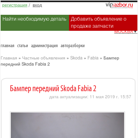
регистрация
/
вход
Найти необходимую деталь
Добавить объявление о
продаже запчасти
МОСКВА
▼
главная
статьи
администрация
авторазборки
Главная
»
Частные объявления
»
Skoda
»
Fabia
»
Бампер
передний Skoda Fabia 2
Бампер передний Skoda Fabia 2
дата актуализации: 11 мая 2019 г. 15:57