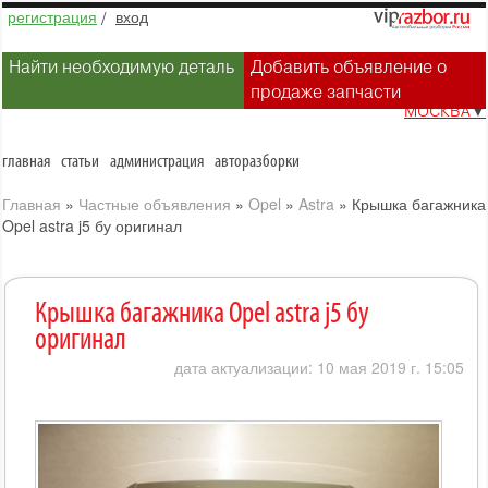
регистрация
/
вход
Найти необходимую деталь
Добавить объявление о
продаже запчасти
МОСКВА
▼
главная
статьи
администрация
авторазборки
Главная
»
Частные объявления
»
Opel
»
Astra
»
Крышка багажника
Opel astra j5 бу оригинал
Крышка багажника Opel astra j5 бу
оригинал
дата актуализации: 10 мая 2019 г. 15:05