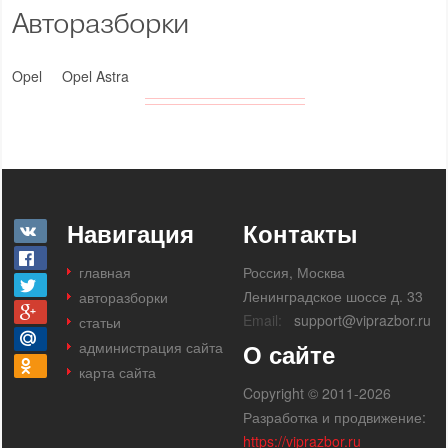
Авторазборки
Opel
Opel Astra
Навигация
Контакты
главная
Россия, Москва
Ленинградское шоссе д. 33
авторазборки
Email:
support@viprazbor.ru
статьи
администрация сайта
О сайте
карта сайта
Copyright © 2011-2026
Разработка и продвижение:
https://viprazbor.ru