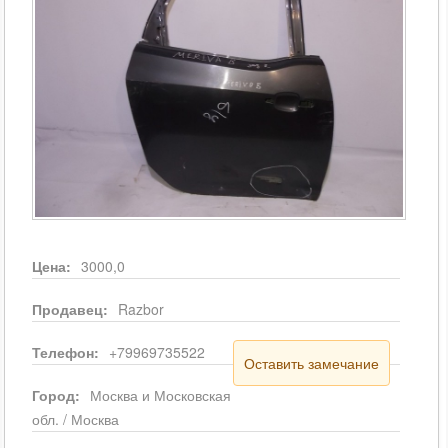
Цена:
3000,0
Продавец:
Razbor
Телефон:
+79969735522
Оставить замечание
Город:
Москва и Московская
обл. / Москва