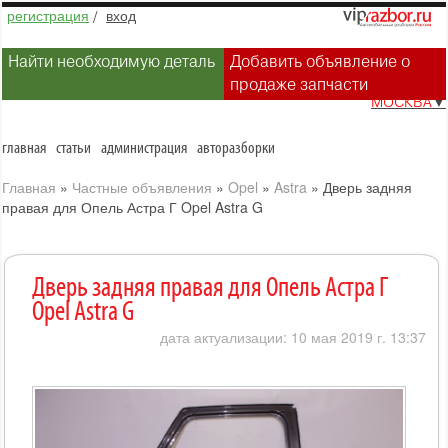
регистрация
/
вход
Найти необходимую деталь
Добавить объявление о
продаже запчасти
МОСКВА
▼
главная
статьи
администрация
авторазборки
Главная
»
Частные объявления
»
Opel
»
Astra
»
Дверь задняя
правая для Опель Астра Г Opel Astra G
Дверь задняя правая для Опель Астра Г
Opel Astra G
дата актуализации: 10 мая 2019 г. 13:37