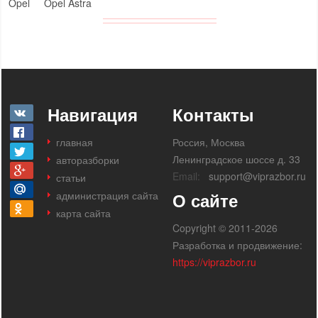
Opel
Opel Astra
Навигация
Контакты
главная
Россия, Москва
Ленинградское шоссе д. 33
авторазборки
Email:
support@viprazbor.ru
статьи
администрация сайта
О сайте
карта сайта
Copyright © 2011-2026
Разработка и продвижение:
https://viprazbor.ru