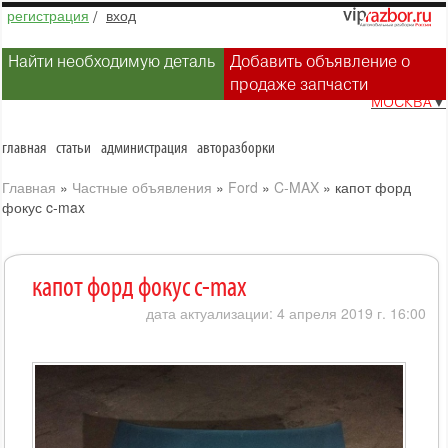
регистрация
/
вход
Найти необходимую деталь
Добавить объявление о
продаже запчасти
МОСКВА
▼
главная
статьи
администрация
авторазборки
Главная
»
Частные объявления
»
Ford
»
C-MAX
»
капот форд
фокус c-max
капот форд фокус c-max
дата актуализации: 4 апреля 2019 г. 16:00