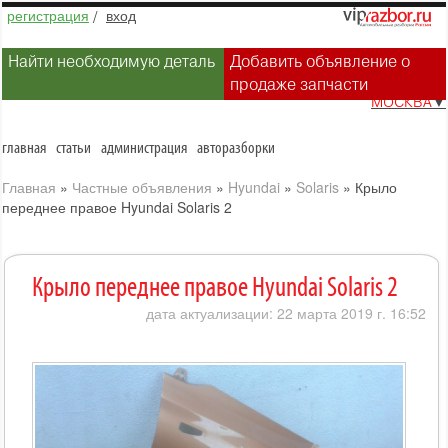
регистрация
/
вход
Найти необходимую деталь
Добавить объявление о
продаже запчасти
МОСКВА
▼
главная
статьи
администрация
авторазборки
Главная
»
Частные объявления
»
Hyundai
»
Solaris
»
Крыло
переднее правое Hyundai Solaris 2
Крыло переднее правое Hyundai Solaris 2
дата актуализации: 22 марта 2019 г. 16:52