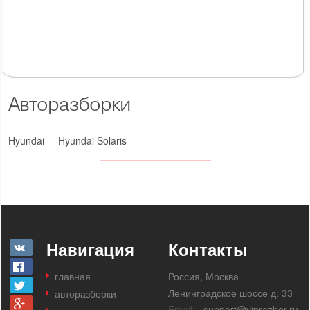
Авторазборки
Hyundai
Hyundai Solaris
Навигация
Контакты
главная
Россия, Москва
Ленинградское шоссе д. 33
авторазборки
Email:
support@viprazbor.ru