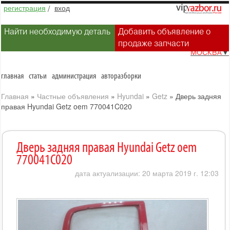
регистрация
/
вход
Найти необходимую деталь
Добавить объявление о
продаже запчасти
МОСКВА
▼
главная
статьи
администрация
авторазборки
Главная
»
Частные объявления
»
Hyundai
»
Getz
»
Дверь задняя
правая Hyundai Getz oem 770041C020
Дверь задняя правая Hyundai Getz oem
770041C020
дата актуализации: 20 марта 2019 г. 12:03