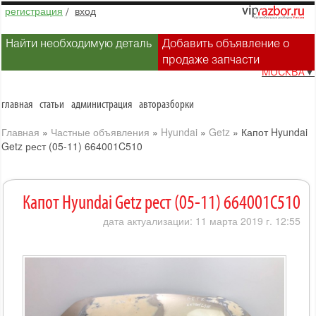
регистрация
/
вход
Найти необходимую деталь
Добавить объявление о
продаже запчасти
МОСКВА
▼
главная
статьи
администрация
авторазборки
Главная
»
Частные объявления
»
Hyundai
»
Getz
»
Капот Hyundai
Getz рест (05-11) 664001C510
Капот Hyundai Getz рест (05-11) 664001C510
дата актуализации: 11 марта 2019 г. 12:55