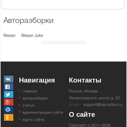
Авторазборки
Nissan
Nissan Juke
Навигация
Контакты
главная
Россия, Москва
Ленинградское шоссе д. 33
авторазборки
Email:
support@viprazbor.ru
статьи
администрация сайта
О сайте
карта сайта
Copyright © 2011-2026