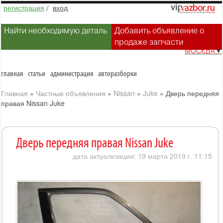
регистрация
/
вход
Найти необходимую деталь
Добавить объявление о
продаже запчасти
МОСКВА
▼
главная
статьи
администрация
авторазборки
Главная
»
Частные объявления
»
Nissan
»
Juke
»
Дверь передняя
правая Nissan Juke
Дверь передняя правая Nissan Juke
дата актуализации: 19 марта 2019 г. 11:15