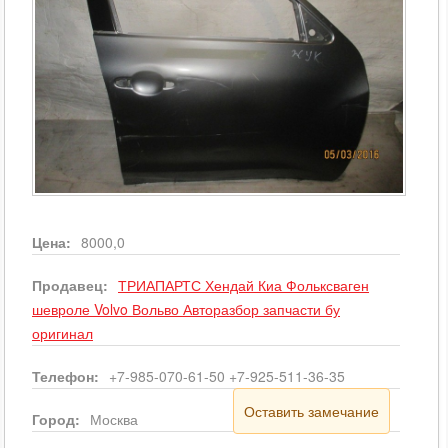
Цена:
8000,0
Продавец:
ТРИАПАРТС Хендай Киа Фольксваген
шевроле Volvo Вольво Авторазбор запчасти бу
оригинал
Телефон:
+7-985-070-61-50 +7-925-511-36-35
Оставить замечание
Город:
Москва