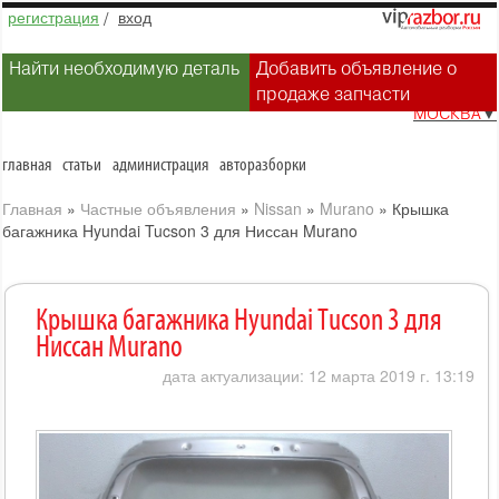
регистрация
/
вход
Найти необходимую деталь
Добавить объявление о
продаже запчасти
МОСКВА
▼
главная
статьи
администрация
авторазборки
Главная
»
Частные объявления
»
Nissan
»
Murano
»
Крышка
багажника Hyundai Tucson 3 для Ниссан Murano
Крышка багажника Hyundai Tucson 3 для
Ниссан Murano
дата актуализации: 12 марта 2019 г. 13:19