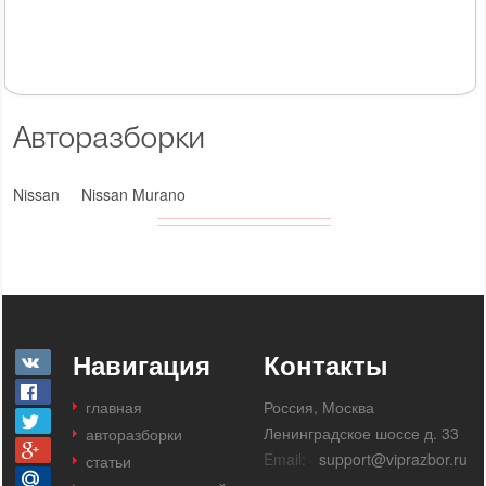
Авторазборки
Nissan
Nissan Murano
Навигация
Контакты
главная
Россия, Москва
Ленинградское шоссе д. 33
авторазборки
Email:
support@viprazbor.ru
статьи