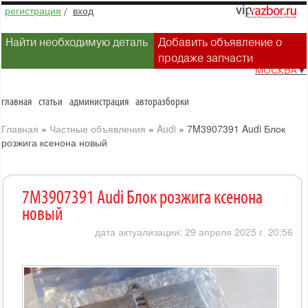
регистрация
/
вход
Найти необходимую деталь
Добавить объявление о
продаже запчасти
МОСКВА
▼
главная
статьи
администрация
авторазборки
Главная
»
Частные объявления
»
Audi
»
7M3907391 Audi Блок
розжига ксенона новый
7M3907391 Audi Блок розжига ксенона
новый
дата актуализации: 29 апреля 2025 г. 20:56