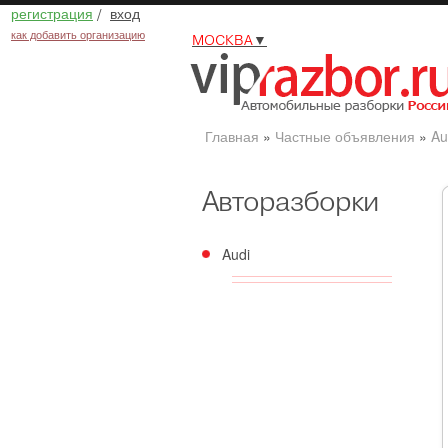
регистрация
/
вход
как добавить организацию
МОСКВА
▼
Главная
»
Частные объявления
»
Au
Авторазборки
Audi