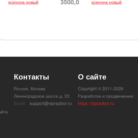
3500,0
ксенона новый
ксенона новый
Контакты
О сайте
Россия, Москва
Copyright © 2011-2026
Ленинградское шоссе д. 33
Разработка и продвижение:
Email:
support@viprazbor.ru
https://viprazbor.ru
айта