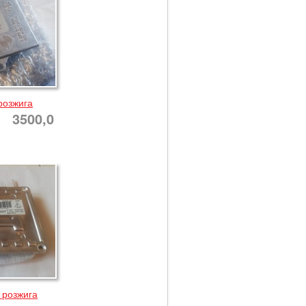
розжига
3500,0
 розжига