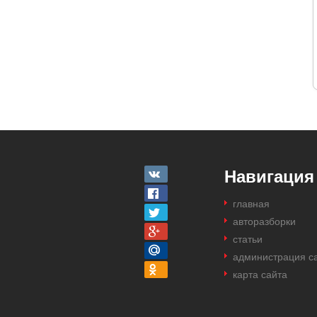
Навигация
главная
авторазборки
статьи
администрация с
карта сайта