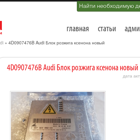
Найти необходимую д
главная
статьи
адми
di
»
4D0907476B Audi Блок розжига ксенона новый
4D0907476B Audi Блок розжига ксенона новый
дата акт