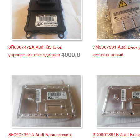
8R0907472A Audi Q5 блок
7M3907391 Audi Блок 
4000,0
управления светодиодов
ксенона новый
8E0907391A Audi Блок розжига
3D0907391B Audi Блок