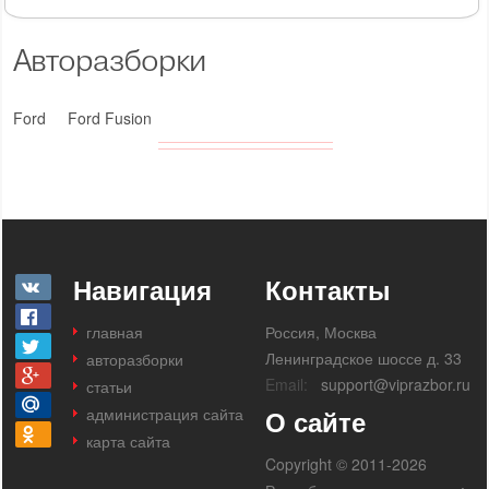
Авторазборки
Ford
Ford Fusion
Навигация
Контакты
главная
Россия, Москва
Ленинградское шоссе д. 33
авторазборки
Email:
support@viprazbor.ru
статьи
администрация сайта
О сайте
карта сайта
Copyright © 2011-2026