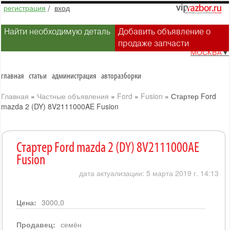
регистрация
/
вход
Найти необходимую деталь
Добавить объявление о
продаже запчасти
МОСКВА
▼
главная
статьи
администрация
авторазборки
Главная
»
Частные объявления
»
Ford
»
Fusion
»
Стартер Ford
mazda 2 (DY) 8V2111000AE Fusion
Стартер Ford mazda 2 (DY) 8V2111000AE
Fusion
дата актуализации: 5 марта 2019 г. 14:13
Цена:
3000,0
Продавец:
семён