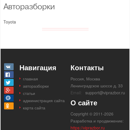
Авторазборки
Toyota
Навигация
Контакты
главная
Россия, Москва
Ленинградское шоссе д. 33
авторазборки
Email:
support@viprazbor.ru
статьи
администрация сайта
О сайте
карта сайта
Copyright © 2011-2026
Разработка и продвижение:
https://viprazbor.ru