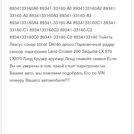
8934133160A0 89341-33160-A0 8934133160A2 89341-
33160-A2 8934133160A3 89341-33160-A3
8934133160A4 89341-33160-A4 8934133160C1 89341-
33160-C1 8934133160C2 89341-33160-C2
8934133160C0 89341-33160-C0 8934133160 Тойота
Лексус сонар sonar Denso денсо Парковочный радар
сенсор парктроник Land Cruiser 200 Sequoia LX 570
LX570 Лэнд Крузер круизер Ленд секвойя секвоя Если
Вы не уверены в том, какой стоит парктроник на
Вашем авто, мы поможем подобрать Его по VIN
номеру Вашего автомобиля!!!!