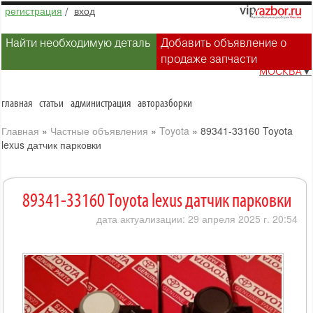
регистрация
/
вход
Найти необходимую деталь
Добавить объявление о
продаже запчасти
МОСКВА
▼
главная
статьи
администрация
авторазборки
Главная
»
Частные объявления
»
Toyota
»
89341-33160 Toyota
lexus датчик парковки
89341-33160 Toyota lexus датчик парковки
дата актуализации: 29 апреля 2025 г. 20:54