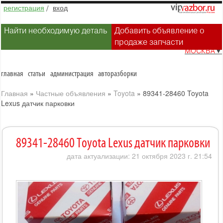
регистрация
/
вход
Найти необходимую деталь
Добавить объявление о
продаже запчасти
МОСКВА
▼
главная
статьи
администрация
авторазборки
Главная
»
Частные объявления
»
Toyota
»
89341-28460 Toyota
Lexus датчик парковки
89341-28460 Toyota Lexus датчик парковки
дата актуализации: 21 октября 2023 г. 21:54