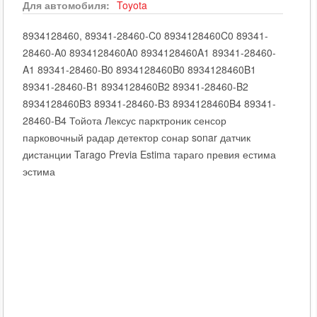
Для автомобиля:
Toyota
8934128460, 89341-28460-C0 8934128460C0 89341-
28460-A0 8934128460A0 8934128460A1 89341-28460-
A1 89341-28460-B0 8934128460B0 8934128460B1
89341-28460-B1 8934128460B2 89341-28460-B2
8934128460B3 89341-28460-B3 8934128460B4 89341-
28460-B4 Тойота Лексус парктроник сенсор
парковочный радар детектор сонар sonar датчик
дистанции Tarago Previa Estima тараго превия естима
эстима