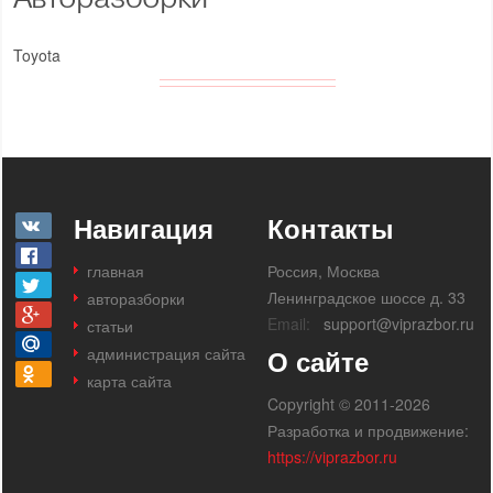
Toyota
Навигация
Контакты
главная
Россия, Москва
Ленинградское шоссе д. 33
авторазборки
Email:
support@viprazbor.ru
статьи
администрация сайта
О сайте
карта сайта
Copyright © 2011-2026
Разработка и продвижение:
https://viprazbor.ru