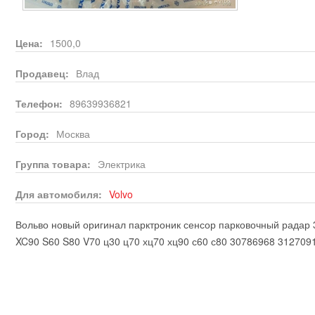
Цена:
1500,0
Продавец:
Влад
Телефон:
89639936821
Город:
Москва
Группа товара:
Электрика
Для автомобиля:
Volvo
Вольво новый оригинал парктроник сенсор парковочный радар
XC90 S60 S80 V70 ц30 ц70 хц70 хц90 с60 с80 30786968 312709