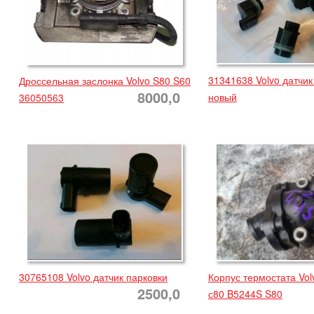
31341638 Volvo датчик
Дроссельная заслонка Volvo S80 S60
8000,0
новый
36050563
30765108 Volvo датчик парковки
Корпус термостата Vol
2500,0
с80 B5244S S80