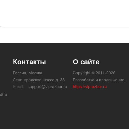
Контакты
О сайте
Россия, Москва
Copyright © 2011-2026
Ленинградское шоссе д. 33
Разработка и продвижение:
Email:
support@viprazbor.ru
https://viprazbor.ru
айта