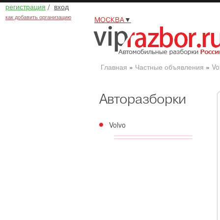
регистрация
/
вход
как добавить организацию
МОСКВА
▼
Главная
»
Частные объявления
»
Vo
Авторазборки
Volvo