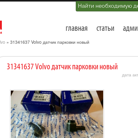
Найти необходимую д
главная
статьи
адми
lvo
»
31341637 Volvo датчик парковки новый
31341637 Volvo датчик парковки новый
дата ак