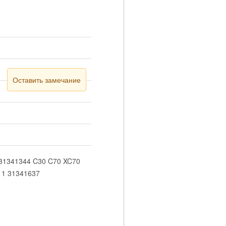
Оставить замечание
 31341344 C30 C70 XC70
11 31341637