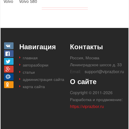
Volvo
Volvo S80
Навигация
Контакты
главная
Россия, Москва
Ленинградское шоссе д. 33
авторазборки
Email:
support@viprazbor.ru
статьи
администрация сайта
О сайте
карта сайта
Copyright © 2011-2026
Разработка и продвижение:
https://viprazbor.ru