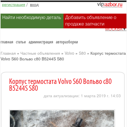
регистрация
/
вход
Найти необходимую деталь
Добавить объявление о
продаже запчасти
МОСКВА
▼
главная
статьи
администрация
авторазборки
Главная
»
Частные объявления
»
Volvo
»
S80
»
Корпус термостата
Volvo S60 Вольво с80 B5244S S80
Корпус термостата Volvo S60 Вольво с80
B5244S S80
дата актуализации: 1 марта 2019 г. 14:03