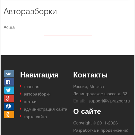
Авторазборки
Acura
Навигация
Контакты
главная
Россия, Москва
Ленинградское шоссе д. 33
авторазборки
Email:
support@viprazbor.ru
статьи
администрация сайта
О сайте
карта сайта
Copyright © 2011-2026
Разработка и продвижение: