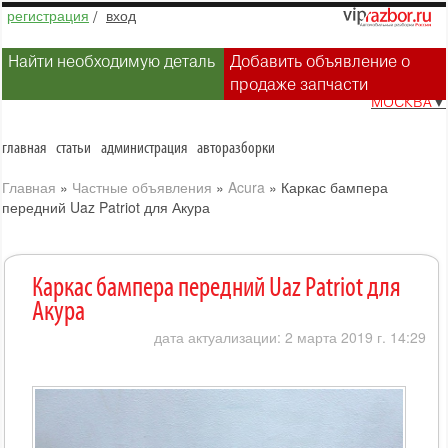
регистрация
/
вход
Найти необходимую деталь
Добавить объявление о
продаже запчасти
МОСКВА
▼
главная
статьи
администрация
авторазборки
Главная
»
Частные объявления
»
Acura
»
Каркас бампера
передний Uaz Patriot для Акура
Каркас бампера передний Uaz Patriot для
Акура
дата актуализации: 2 марта 2019 г. 14:29