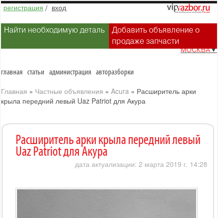
регистрация
/
вход
Найти необходимую деталь
Добавить объявление о
продаже запчасти
МОСКВА
▼
главная
статьи
администрация
авторазборки
Главная
»
Частные объявления
»
Acura
»
Расширитель арки
крыла передний левый Uaz Patriot для Акура
Расширитель арки крыла передний левый
Uaz Patriot для Акура
дата актуализации: 2 марта 2019 г. 14:28