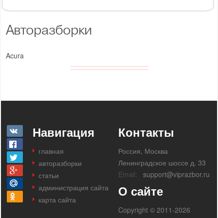
Авторазборки
Acura
Навигация
Контакты
главная
Россия, Москва
Ленинградское шоссе д. 33
авторазборки
Email:
support@viprazbor.ru
статьи
администрация сайта
О сайте
карта сайта
Copyright © 2011-2026