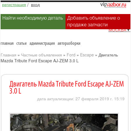
регистрация
/
вход
Найти необходимую деталь
Добавить объявление о
продаже запчасти
МОСКВА
▼
главная
статьи
администрация
авторазборки
Главная
»
Частные объявления
»
Ford
»
Escape
»
Двигатель
Mazda Tribute Ford Escape AJ-ZEM 3.0 L
Двигатель Mazda Tribute Ford Escape AJ-ZEM
3.0 L
дата актуализации: 27 февраля 2019 г. 15:19