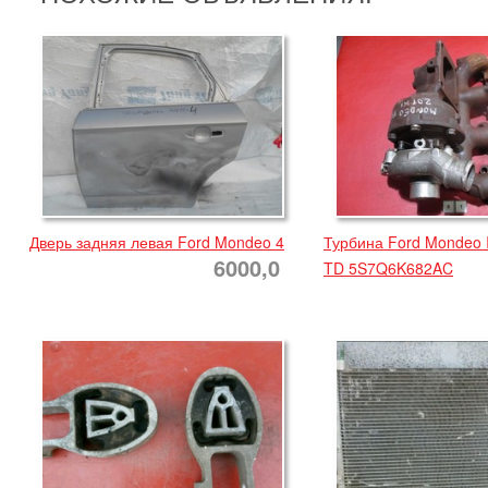
Дверь задняя левая Ford Mondeo 4
Турбина Ford Mondeo II
6000,0
TD 5S7Q6K682AC