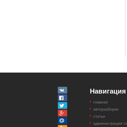
Навигация
главная
авторазборки
статьи
администрация с