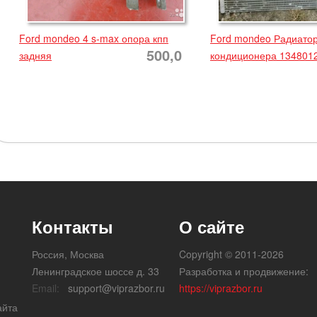
Ford mondeo 4 s-max опора кпп
Ford mondeo Радиато
500,0
задняя
кондиционера 134801
Контакты
О сайте
Россия, Москва
Copyright © 2011-2026
Ленинградское шоссе д. 33
Разработка и продвижение:
Email:
support@viprazbor.ru
https://viprazbor.ru
айта