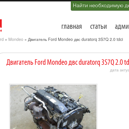
Найти необходимую д
главная
статьи
адми
rd
»
Mondeo
»
Двигатель Ford Mondeo двс duratorq 3S7Q 2.0 tdci
Двигатель Ford Mondeo двс duratorq 3S7Q 2.0 td
дата акту