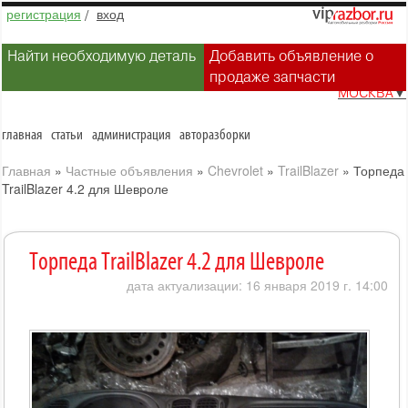
регистрация
/
вход
Найти необходимую деталь
Добавить объявление о
продаже запчасти
МОСКВА
▼
главная
статьи
администрация
авторазборки
Главная
»
Частные объявления
»
Chevrolet
»
TrailBlazer
»
Торпеда
TrailBlazer 4.2 для Шевроле
Торпеда TrailBlazer 4.2 для Шевроле
дата актуализации: 16 января 2019 г. 14:00