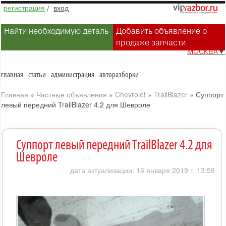
регистрация
/
вход
Найти необходимую деталь
Добавить объявление о
продаже запчасти
МОСКВА
▼
главная
статьи
администрация
авторазборки
Главная
»
Частные объявления
»
Chevrolet
»
TrailBlazer
»
Суппорт
левый передний TrailBlazer 4.2 для Шевроле
Суппорт левый передний TrailBlazer 4.2 для
Шевроле
дата актуализации: 16 января 2019 г. 13:59