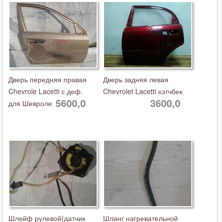
Дверь передняя правая
Дверь задняя левая
Chevrole Lacetti с деф.
Chevrolet Lacetti хэтчбек
5600,0
3600,0
для Шевроле
Шлейф рулевой(датчик
Шланг нагревательной