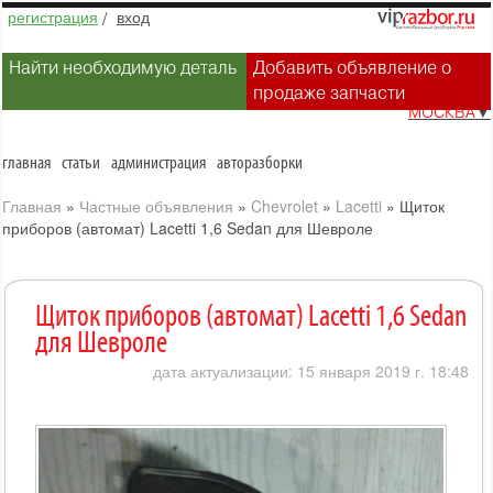
регистрация
/
вход
Найти необходимую деталь
Добавить объявление о
продаже запчасти
МОСКВА
▼
главная
статьи
администрация
авторазборки
Главная
»
Частные объявления
»
Chevrolet
»
Lacetti
»
Щиток
приборов (автомат) Lacetti 1,6 Sedan для Шевроле
Щиток приборов (автомат) Lacetti 1,6 Sedan
для Шевроле
дата актуализации: 15 января 2019 г. 18:48